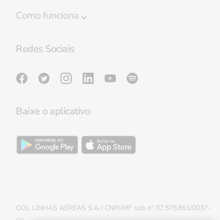
Programa Smiles
Como funciona
Regulamento
Destaques
Política de privacidade
Redes Sociais
Regras de Bagagem
Preferências de cookies
Lounge GOL Smiles
Sala de imprensa
Validade de milhas
Milhas do Bem
Baixe o aplicativo
Reativar milhas
Política de Cookies e APIs
Transferir milhas entre contas
Extensão de milhas
Smiles & Money
GOL LINHAS AÉREAS S.A / CNPJ/MF sob nº 07.575.651/0037-