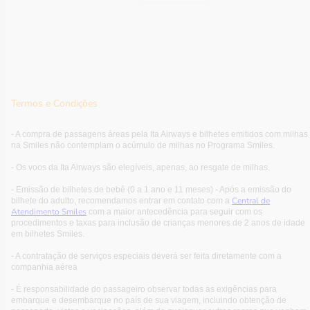
Termos e Condições
- A compra de passagens áreas pela Ita Airways e bilhetes emitidos com milhas
na Smiles não contemplam o acúmulo de milhas no Programa Smiles.
- Os voos da Ita Airways são elegíveis, apenas, ao resgate de milhas.
- Emissão de bilhetes de bebê (0 a 1 ano e 11 meses) - Após a emissão do
Central de
bilhete do adulto, recomendamos entrar em contato com a
Atendimento Smiles
com a maior antecedência para seguir com os
procedimentos e taxas para inclusão de crianças menores de 2 anos de idade
em bilhetes Smiles.
- A contratação de serviços especiais deverá ser feita diretamente com a
companhia aérea
- É responsabilidade do passageiro observar todas as exigências para
embarque e desembarque no país de sua viagem, incluindo obtenção de