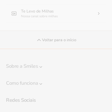
Te Levo de Milhas
Nossa canal sobre milhas
Voltar para o início
Sobre a Smiles
Programa Smiles
Como funciona
Regulamento
Destaques
Política de privacidade
Redes Sociais
Regras de Bagagem
Preferências de cookies