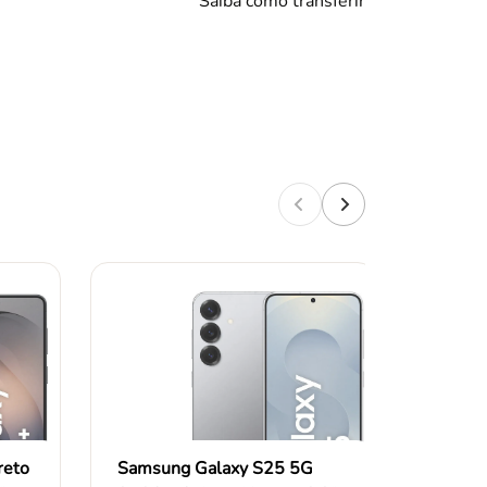
Saiba como transferir
reto
Samsung Galaxy S25 5G
Adega 