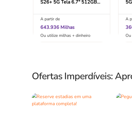
S26+ 5G Tela 6.7" 512GB
5G
Câmera 50MP
12
50
A partir de
A p
43
643.936 Milhas
36
Ou utilize milhas + dinheiro
Ou 
Ofertas Imperdíveis: Apr