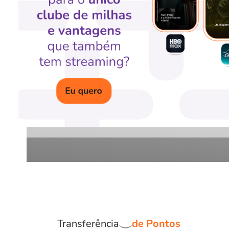
Comprar Milhas
Mais bônus para transformar sua
em novas experiências!
Compre já
Transferência
de Pontos