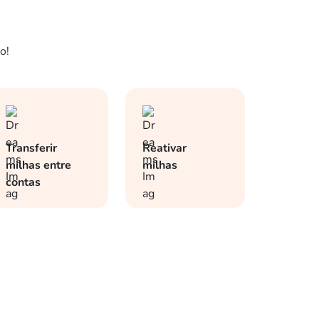
o!
Transferir
Reativar
milhas entre
milhas
contas