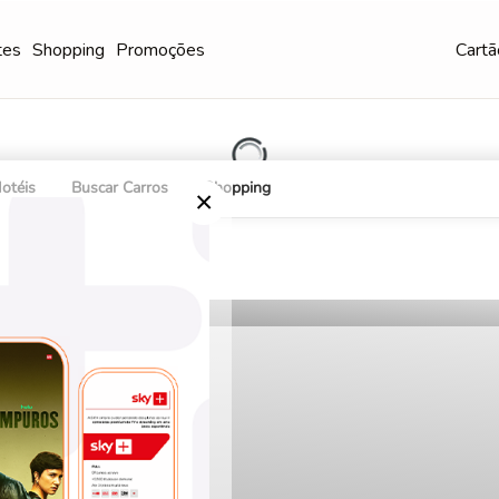
tes
Shopping
Promoções
Cartã
otéis
Buscar Carros
Shopping
×