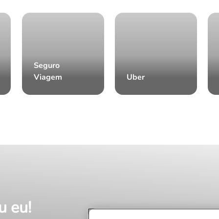
Seguro
Viagem
Uber
u eu!