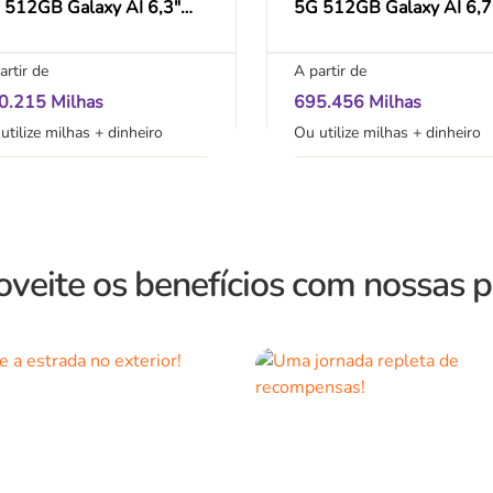
 512GB Galaxy AI 6,3"
5G 512GB Galaxy AI 6,7
GB RAM Câm. Tripla
12GB RAM Câm. Tripla
+12+10MP Bateria
50+12+10MP Bateria
artir de
A partir de
00mAh Dual Chip
4900mAh Dual Chip
0.215 Milhas
695.456 Milhas
utilize milhas + dinheiro
Ou utilize milhas + dinheiro
oveite os benefícios com nossas 