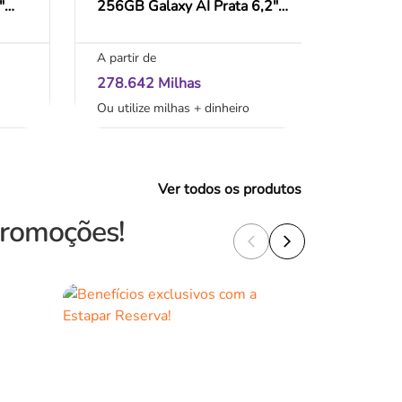
"
256GB Galaxy AI Prata 6,2"
Uma Po
12GB RAM Câm. Tripla
WSF2
50+12+10MP Bateria
A partir de
A partir
4000mAh Dual Chip
278.642 Milhas
146.42
Ou utilize milhas + dinheiro
Ou utili
Ver todos os produtos
promoções!
arrow_back_ios
arrow_forward_ios