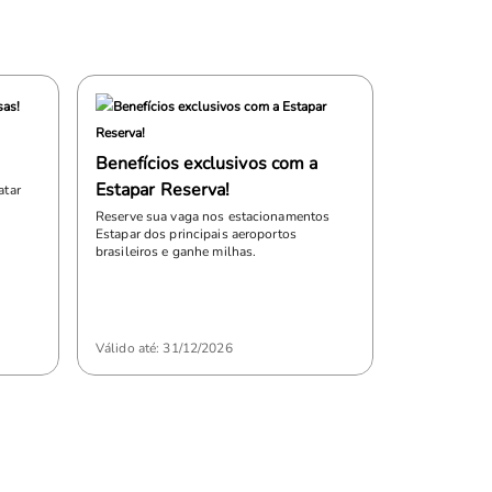
Pegue a es
Benefícios exclusivos com a
Com a Smiles,
Localiza que
Estapar Reserva!
atar
viagem.
Reserve sua vaga nos estacionamentos
Estapar dos principais aeroportos
brasileiros e ganhe milhas.
Válido até: 31/12/2026
Válido até: 3