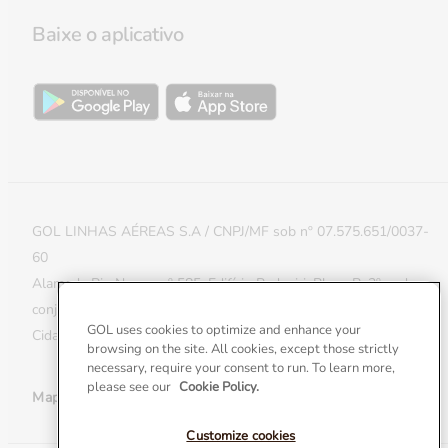
Validade de milhas
Milhas do Bem
Baixe o aplicativo
Reativar milhas
Política de Cookies e APIs
Transferir milhas entre contas
Extensão de milhas
Smiles & Money
GOL LINHAS AÉREAS S.A / CNPJ/MF sob nº 07.575.651/0037-
60
Alameda Rio Negro, nº 585, Edifício Padauiri, Bloco B, 2º andar,
conjuntos 21 e 22 – Parte A, Alphaville, CEP 06454-000, na
GOL uses cookies to optimize and enhance your
Cidade de Barueri, Estado de São Paulo
browsing on the site. All cookies, except those strictly
necessary, require your consent to run. To learn more,
please see our
Cookie Policy.
Mapa do site
Customize cookies