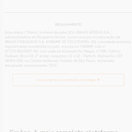
REGULAMENTO
Esta oferta (“Oferta”) é oferecida pela GOL LINHAS AÉREAS S.A.,
administradora do Programa Smiles, sucessora por incorporação da
SMILES FIDELIDADE S.A. (CNPJ/MF 05.730.375/0001-20), sociedade anônima
regularmente constituída no país, inscrita no CNPJ/MF sob nº
07.575.651/0037-60, com sede na Alameda Rio Negro, nº 585, Edifício
Padauiri, Bloco B, 2º andar, conjuntos 21 e 22 – Parte A, Alphaville, CEP
06454-000, na Cidade de Barueri, Estado de São Paulo, doravante
designada simplesmente “GOL”.
Leia os termos e condições na íntegra ▼