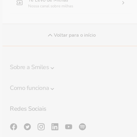
Nossa canal sobre milhas
Voltar para o início
Sobre a Smiles
Programa Smiles
Como funciona
Regulamento
Destaques
Política de privacidade
Redes Sociais
Regras de Bagagem
Preferências de cookies
Lounge GOL Smiles
Sala de imprensa