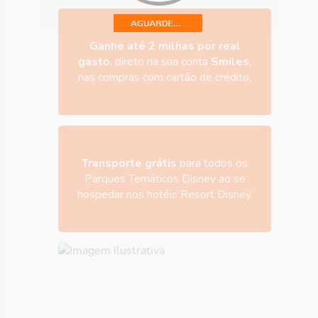
Ganhe até 2 milhas por real
gasto
, direto na sua conta
Smiles
,
nas compras com cartão de crédito.
Transporte grátis
para todos os
Parques Temáticos Disney ao se
hospedar nos hotéis Resort Disney.