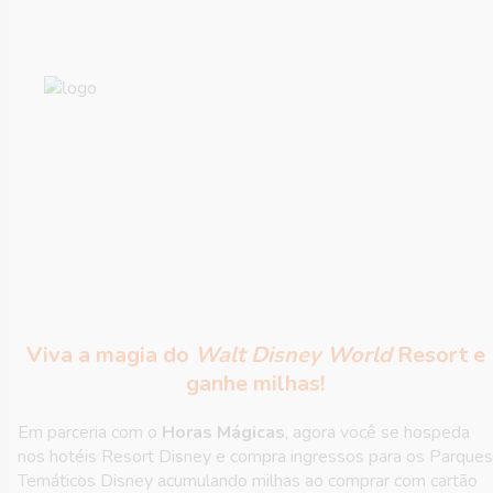
Mágicas
Horas
Todo o mundo mágico de
Walt Disney World
Resort
agora muito mais perto de você!
Viva a magia do
Walt Disney World
Resort e
ganhe milhas!
Em parceria com o
Horas Mágicas
, agora você se hospeda
nos hotéis Resort Disney e compra ingressos para os Parques
Temáticos Disney acumulando milhas ao comprar com cartão