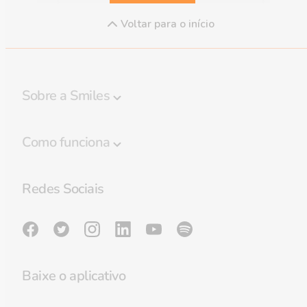
Voltar para o início
Sobre a Smiles
Programa Smiles
Como funciona
Regulamento
Destaques
Política de privacidade
Redes Sociais
Regras de Bagagem
Preferências de cookies
Lounge GOL Smiles
Sala de imprensa
Validade de milhas
Milhas do Bem
Baixe o aplicativo
Reativar milhas
Política de Cookies e APIs