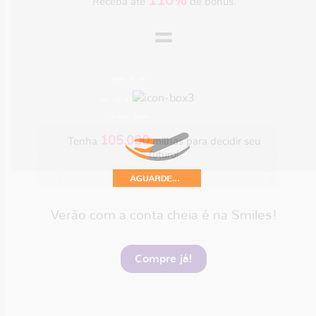
110%
Receba até
de bônus.
=
105.000
Tenha
milhas para decidir seu
futuro!
Verão com a conta cheia é na Smiles!
Compre já!