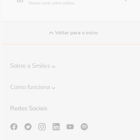
Nossa canal sobre milhas
Voltar para o início
Sobre a Smiles
Programa Smiles
Como funciona
Regulamento
Destaques
Política de privacidade
Redes Sociais
Regras de Bagagem
Preferências de cookies
Lounge GOL Smiles
Sala de imprensa