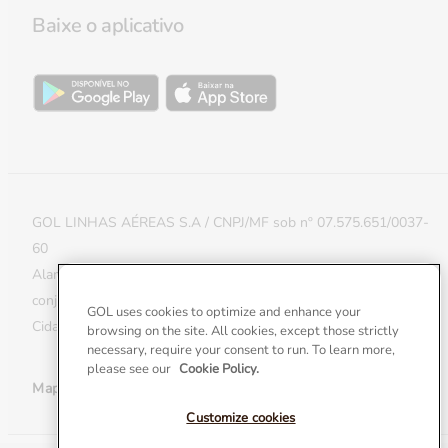
Validade de milhas
Milhas do Bem
Baixe o aplicativo
Reativar milhas
Política de Cookies e APIs
Transferir milhas entre contas
Extensão de milhas
Smiles & Money
GOL LINHAS AÉREAS S.A / CNPJ/MF sob nº 07.575.651/0037-
60
Alameda Rio Negro, nº 585, Edifício Padauiri, Bloco B, 2º andar,
conjuntos 21 e 22 – Parte A, Alphaville, CEP 06454-000, na
GOL uses cookies to optimize and enhance your
Cidade de Barueri, Estado de São Paulo
browsing on the site. All cookies, except those strictly
necessary, require your consent to run. To learn more,
please see our
Cookie Policy.
Mapa do site
Customize cookies