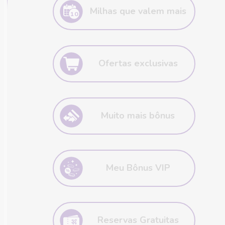
Milhas que valem mais
10
As do plano possuem 10 anos de
validade!
Ofertas exclusivas
Procure pelos ícones na cor roxa e
faça a festa!
Muito mais bônus
Clube tem bônus diferenciado ao
participar de promoções de
Meu Bônus VIP
transferência de pontos do cartão.
Transforme milhas em passagens,
hospedagem e muito mais!
A cada 6 pagamentos do clube,
você ganha até 50% de bônus para
Reservas Gratuitas
transferir pontos do seu cartão a