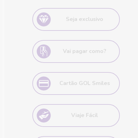
Quanto mais Loucos por Viagens,
melhor! Compartilhe seu código
Seja exclusivo
com os amigos e ganhe muitas
milhas bônus.
Que tal ser categoria Diamante
para ser VIP? Vem para o Plano
Vai pagar como?
20.000.
Mensal, anual parcelado em até
12x ou anual à vista.
Cartão GOL Smiles
Quanto mais você usa, mais milhas
você tem! Clube tem até 4 milhas
Viaje Fácil
por dólar gasto.
Quite a passagem e receba o dobro