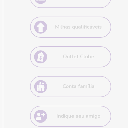
hora que quiser.
Precisa de mais tempo? Congele o
preço de até 5 bilhetes GOL por
Milhas qualificáveis
72h por ano.
É tipo videogame, só que melhor!
Receba milhas qualificáveis todos
Outlet Clube
os meses que te ajudam a manter
ou subir de categoria (Smiles,
Prata, Ouro ou Diamante).
Uma página com passagens aéreas
a preço de outlet exclusiva para
Conta família
assinante Clube.
Chame a galera – você e mais 5
pessoas podem juntar as milhas em
Indique seu amigo
uma única conta.