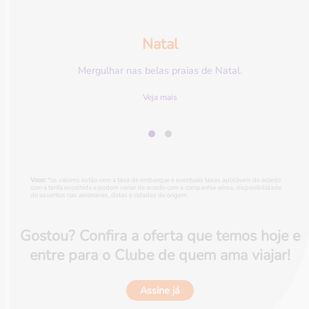
Natal
Mergulhar nas belas praias de Natal.
Veja mais
Voos:
*os valores estão sem a taxa de embarque e eventuais taxas aplicáveis de acordo
com a tarifa escolhida e podem variar de acordo com a companhia aérea, disponibilidade
de assentos nas aeronaves, datas e cidades de origem.
Gostou? Confira a oferta que temos hoje e
entre para o Clube de quem ama viajar!
Assine já