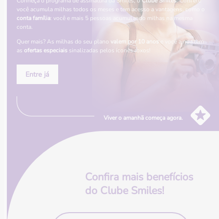
Conheça o programa de assinatura da Smiles, o
Clube Smiles
. Com ele
você acumula milhas todos os meses e tem acesso a vantagens, como o
conta família
: você e mais 5 pessoas acumulando milhas na mesma
conta.
Quer mais? As milhas do seu plano
valem por 10 anos
e você ainda tem
as
ofertas especiais
sinalizadas pelos ícones roxos!
Entre já
Viver o amanhã começa agora.
Confira mais benefícios
do Clube Smiles!