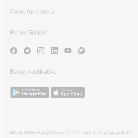
Programa Smiles
Como funciona
Regulamento
Destaques
Política de privacidade
Redes Sociais
Regras de Bagagem
Preferências de cookies
Lounge GOL Smiles
Sala de imprensa
Validade de milhas
Milhas do Bem
Baixe o aplicativo
Reativar milhas
Política de Cookies e APIs
Transferir milhas entre contas
Extensão de milhas
Smiles & Money
GOL LINHAS AÉREAS S.A / CNPJ/MF sob nº 07.575.651/0037-