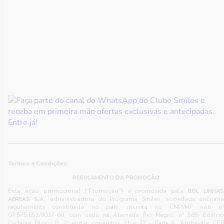
Termos e Condições:
REGULAMENTO DA PROMOÇÃO
Esta ação promocional (“Promoção”) é promovida pela
GOL LINHAS
., administradora do Programa Smiles, sociedade anônim
AÉREAS S.A
regularmente constituída no país, inscrita no CNPJ/MF sob nº
07.575.651/0037-60, com sede na Alameda Rio Negro, nº 585, Edifício
Padauiri, Bloco B, 2º andar, conjuntos 21 e 22 – Parte A, Alphaville, CEP